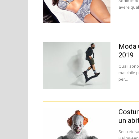
Addio impe
avere qualc
Moda u
2019
Quali sono 
maschile p
per...
Costum
un abi
Sei curiosa
Halloween 