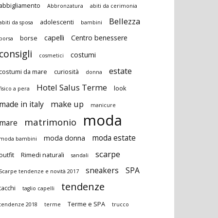
abbigliamento
Abbronzatura
abiti da cerimonia
Bellezza
adolescenti
abiti da sposa
bambini
capelli
Centro benessere
borse
borsa
consigli
costumi
cosmetici
estate
costumi da mare
curiosità
donna
Hotel Salus Terme
look
fisico a pera
make up
made in italy
manicure
moda
matrimonio
mare
moda estate
moda donna
moda bambini
scarpe
outfit
Rimedi naturali
sandali
sneakers
SPA
Scarpe tendenze e novità 2017
tendenze
tacchi
taglio capelli
Terme e SPA
tendenze 2018
terme
trucco