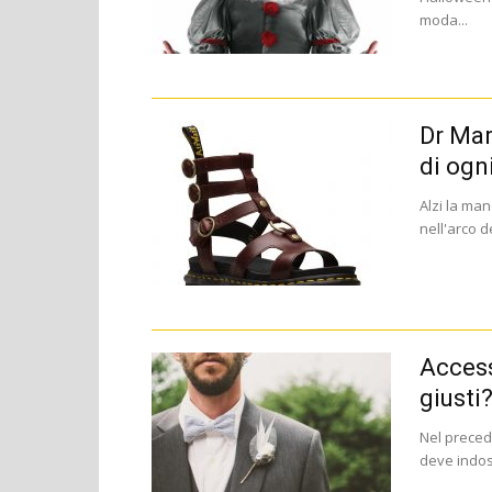
moda...
Dr Mar
di ogn
Alzi la ma
nell'arco d
Access
giusti
Nel preced
deve indoss