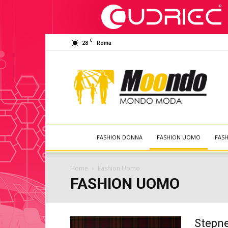
C
28
Roma
Moondo
Moda
FASHION DONNA
FASHION UOMO
FAS
Home
Fashion Uomo
FASHION UOMO
Stepne