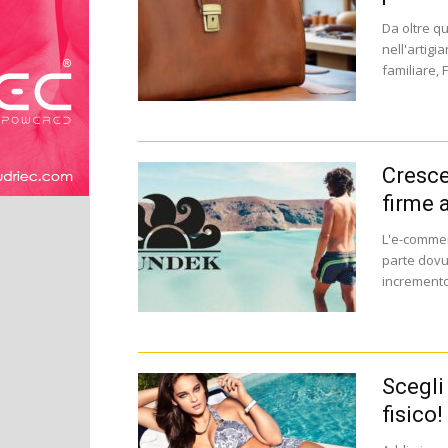
Da oltre qu
nell'artig
familiare, 
Cresce
firme a
L'e-commerc
parte dovut
incremento.
Scegli
fisico!