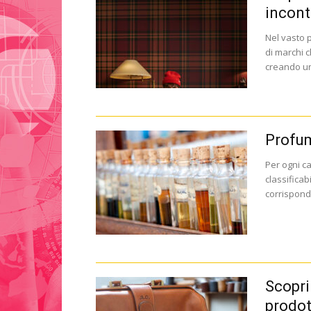
incont
Nel vasto
di marchi c
creando un
Profum
Per ogni ca
classificab
corrisponde
Scopri
prodott