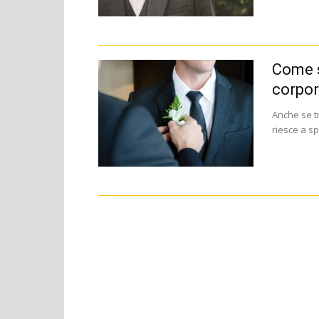
Come s
corpor
Anche se t
riesce a spi