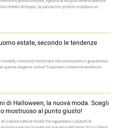
rfezioni e prova costume, ognuna di noi può sentirsi libera di
he chiletto di troppo, la pancia non proprio scolpita e un...
omo estate, secondo le tendenze
i modelli, i trend ed i must have che coloreranno il guardaroba
er questa stagione estiva? Scopriamo insieme le tendenze
i di Halloween, la nuova moda. Scegli
to mostruoso al punto giusto!
 di scoprire tutte le novità che riguardano i costumi di
da indossare per la notte più macabra dell'anno? Ecco l'ultima