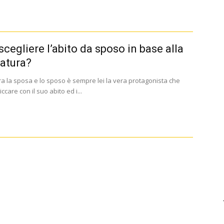
cegliere l’abito da sposo in base alla
atura?
ra la sposa e lo sposo è sempre lei la vera protagonista che
ccare con il suo abito ed i...