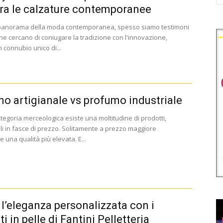
ra le calzature contemporanee
 panorama della moda contemporanea, spesso siamo testimoni
he cercano di coniugare la tradizione con l'innovazione,
 connubio unico di...
o artigianale vs profumo industriale
tegoria merceologica esiste una moltitudine di prodotti,
ili in fasce di prezzo. Solitamente a prezzo maggiore
 una qualità più elevata. E...
 l’eleganza personalizzata con i
i in pelle di Fantini Pelletteria