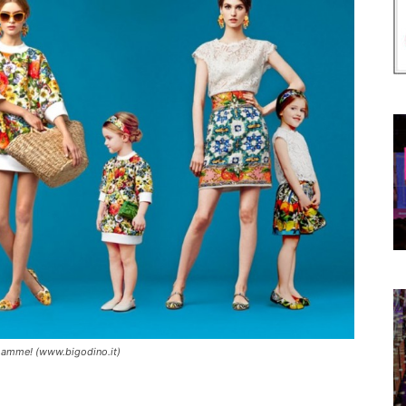
mamme! (www.bigodino.it)