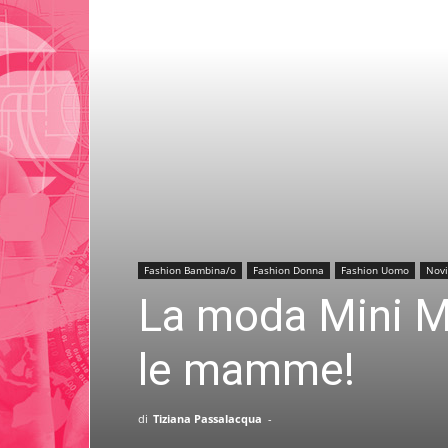
Fashion Bambina/o
Fashion Donna
Fashion Uomo
Novi
La moda Mini M
le mamme!
di
Tiziana Passalacqua
-