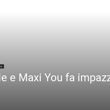
tà
e e Maxi You fa impazz