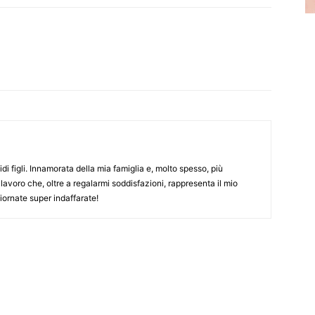
WhatsApp
Linkedin
Email
Tumblr
i figli. Innamorata della mia famiglia e, molto spesso, più
 lavoro che, oltre a regalarmi soddisfazioni, rappresenta il mio
ornate super indaffarate!