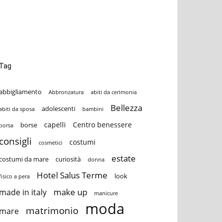
Tag
abbigliamento
Abbronzatura
abiti da cerimonia
Bellezza
adolescenti
abiti da sposa
bambini
capelli
Centro benessere
borse
borsa
consigli
costumi
cosmetici
estate
costumi da mare
curiosità
donna
Hotel Salus Terme
look
fisico a pera
make up
made in italy
manicure
moda
matrimonio
mare