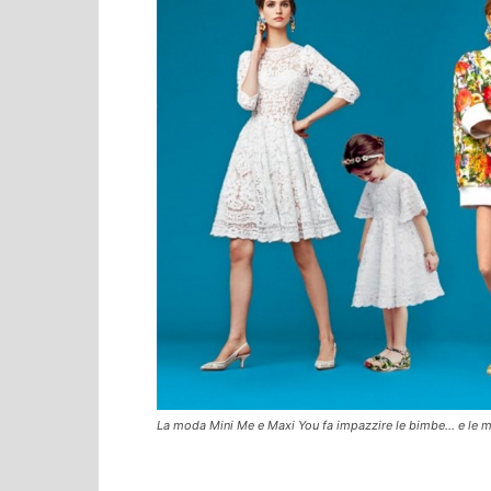
La moda Mini Me e Maxi You fa impazzire le bimbe… e le 