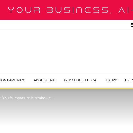
HION BAMBINA/O
ADOLESCENTI
TRUCCHI & BELLEZZA
LUXURY
LIFE 
 You fa impazzire le bimbe… e...