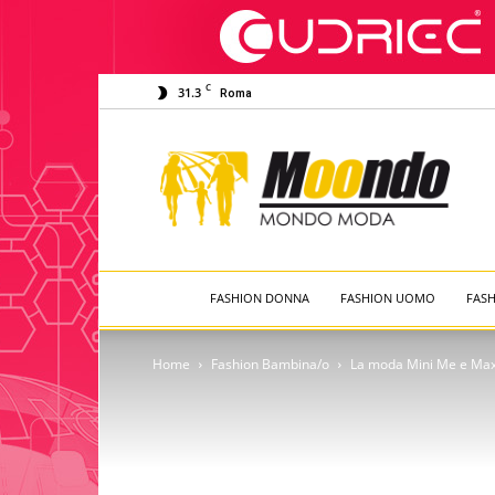
C
31.3
Roma
Moondo
Moda
FASHION DONNA
FASHION UOMO
FAS
Home
Fashion Bambina/o
La moda Mini Me e Maxi